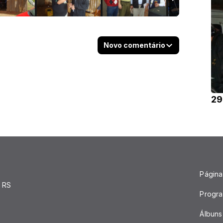
Novo comentário
29
Página 
 RS
Progr
Álbuns