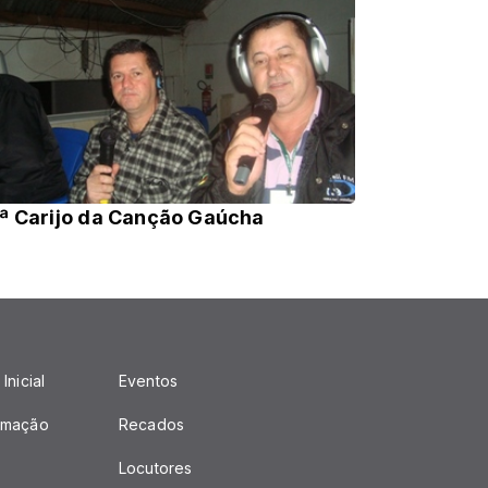
ª Carijo da Canção Gaúcha
Inicial
Eventos
amação
Recados
Locutores