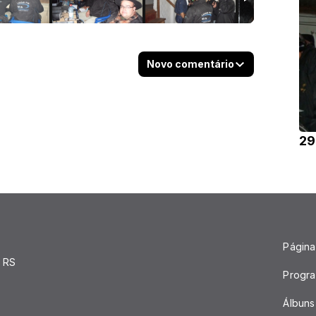
Novo comentário
29
Página 
 RS
Progr
Álbuns