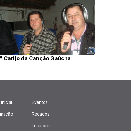
ª Carijo da Canção Gaúcha
Inicial
Eventos
amação
Recados
Locutores