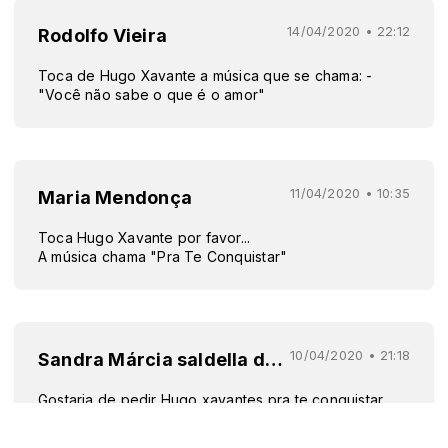
14/04/2020 • 22:12
Rodolfo Vieira
Toca de Hugo Xavante a música que se chama: -
"Você não sabe o que é o amor"
11/04/2020 • 10:35
Maria Mendonça
Toca Hugo Xavante por favor...
A música chama "Pra Te Conquistar"
10/04/2020 • 21:18
Sandra Márcia saldella da silva
Gostaria de pedir Hugo xavantes pra te conquistar
,meu nome é Sandra ! Adoro esse menino ! Canta
muito