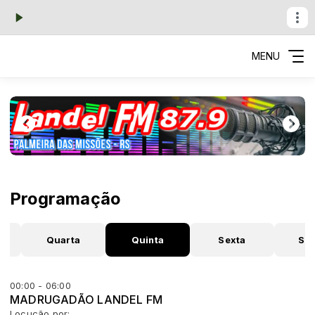
MENU
Programação
Quarta
Quinta
Sexta
Sá
00:00 - 06:00
MADRUGADÃO LANDEL FM
Locução por: